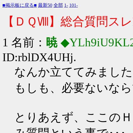
■掲示板に戻る■
最新50
全部
1-
101-
【ＤＱⅧ】総合質問スレPa
1 名前：
暁
◆YLh9iU9KL
ID:rblDX4UHj.
なんか立ててみました
もしも、必要ないなら
とりあえず、ここのＨ