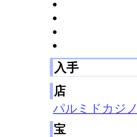
入手
店
パルミド
カジ
宝