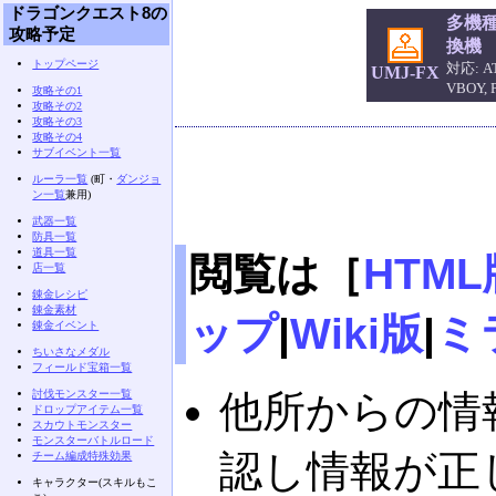
ドラゴンクエスト8の
多機
攻略予定
換機
トップページ
対応: AT
UMJ-FX
VBOY,
攻略その1
攻略その2
攻略その3
攻略その4
サブイベント一覧
ルーラ一覧
(町・
ダンジョ
ン一覧
兼用)
武器一覧
防具一覧
道具一覧
閲覧は［
HTML
店一覧
錬金レシピ
錬金素材
ップ
|
Wiki版
|
ミ
錬金イベント
ちいさなメダル
フィールド宝箱一覧
討伐モンスター一覧
他所からの情
ドロップアイテム一覧
スカウトモンスター
モンスターバトルロード
認し情報が正
チーム編成特殊効果
キャラクター(スキルもこ