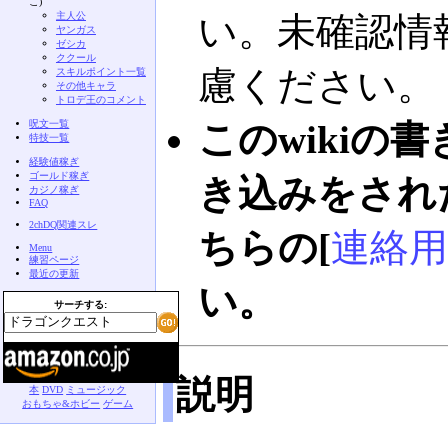
こ)
主人公
い。未確認情
ヤンガス
ゼシカ
ククール
慮ください。
スキルポイント一覧
その他キャラ
トロデ王のコメント
呪文一覧
このwikiの
特技一覧
経験値稼ぎ
ゴールド稼ぎ
き込みをされ
カジノ稼ぎ
FAQ
2chDQ関連スレ
ちらの[
連絡用
Menu
練習ページ
最近の更新
い。
サーチする:
説明
本
DVD
ミュージック
おもちゃ&ホビー
ゲーム