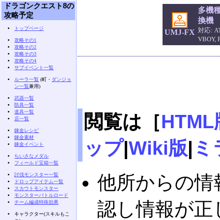
ドラゴンクエスト8の
多機
攻略予定
換機
トップページ
対応: AT
UMJ-FX
VBOY,
攻略その1
攻略その2
攻略その3
攻略その4
サブイベント一覧
ルーラ一覧
(町・
ダンジョ
ン一覧
兼用)
武器一覧
防具一覧
道具一覧
閲覧は［
HTML
店一覧
錬金レシピ
錬金素材
ップ
|
Wiki版
|
ミ
錬金イベント
ちいさなメダル
フィールド宝箱一覧
討伐モンスター一覧
他所からの情
ドロップアイテム一覧
スカウトモンスター
モンスターバトルロード
認し情報が正
チーム編成特殊効果
キャラクター(スキルもこ