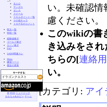
こ)
主人公
い。未確認情
ヤンガス
ゼシカ
ククール
慮ください。
スキルポイント一覧
その他キャラ
トロデ王のコメント
呪文一覧
このwikiの
特技一覧
経験値稼ぎ
ゴールド稼ぎ
き込みをされ
カジノ稼ぎ
FAQ
2chDQ関連スレ
ちらの[
連絡用
Menu
練習ページ
最近の更新
い。
サーチする:
[カテゴリ:
アイ
本
DVD
ミュージック
おもちゃ&ホビー
ゲーム