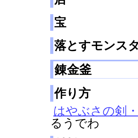
宝
落とすモンス
錬金釜
作り方
はやぶさの剣
るうでわ