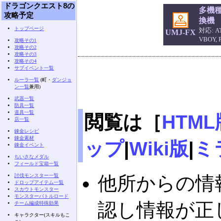
ドラゴンクエスト8の
多機
攻略予定
換機
トップページ
対応: AT
UMJ-FX
VBOY,
攻略その1
攻略その2
攻略その3
攻略その4
サブイベント一覧
ルーラ一覧
(町・
ダンジョ
ン一覧
兼用)
武器一覧
防具一覧
道具一覧
閲覧は［
HTML
店一覧
錬金レシピ
錬金素材
ップ
|
Wiki版
|
ミ
錬金イベント
ちいさなメダル
フィールド宝箱一覧
討伐モンスター一覧
他所からの情
ドロップアイテム一覧
スカウトモンスター
モンスターバトルロード
認し情報が正
チーム編成特殊効果
キャラクター(スキルもこ