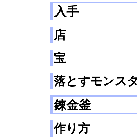
入手
店
宝
落とすモンス
錬金釜
作り方