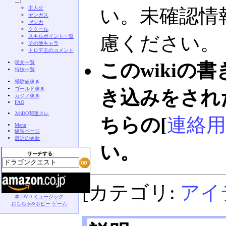
こ)
主人公
い。未確認情
ヤンガス
ゼシカ
ククール
慮ください。
スキルポイント一覧
その他キャラ
トロデ王のコメント
呪文一覧
このwikiの
特技一覧
経験値稼ぎ
ゴールド稼ぎ
き込みをされ
カジノ稼ぎ
FAQ
2chDQ関連スレ
ちらの[
連絡用
Menu
練習ページ
最近の更新
い。
サーチする:
[カテゴリ:
アイ
本
DVD
ミュージック
おもちゃ&ホビー
ゲーム