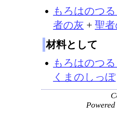
もろはのつる
者の灰
+
聖者
材料として
もろはのつる
くまのしっぽ
C
Powered