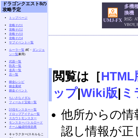
ドラゴンクエスト8の
多機
攻略予定
換機
トップページ
対応: AT
UMJ-FX
VBOY,
攻略その1
攻略その2
攻略その3
攻略その4
サブイベント一覧
ルーラ一覧
(町・
ダンジョ
ン一覧
兼用)
武器一覧
防具一覧
道具一覧
閲覧は［
HTML
店一覧
錬金レシピ
錬金素材
ップ
|
Wiki版
|
ミ
錬金イベント
ちいさなメダル
フィールド宝箱一覧
討伐モンスター一覧
他所からの情
ドロップアイテム一覧
スカウトモンスター
モンスターバトルロード
認し情報が正
チーム編成特殊効果
キャラクター(スキルもこ