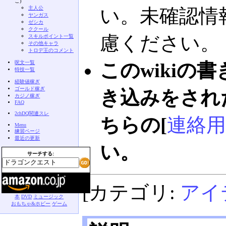
こ)
主人公
い。未確認情
ヤンガス
ゼシカ
ククール
慮ください。
スキルポイント一覧
その他キャラ
トロデ王のコメント
呪文一覧
このwikiの
特技一覧
経験値稼ぎ
ゴールド稼ぎ
き込みをされ
カジノ稼ぎ
FAQ
2chDQ関連スレ
ちらの[
連絡用
Menu
練習ページ
最近の更新
い。
サーチする:
[カテゴリ:
アイ
本
DVD
ミュージック
おもちゃ&ホビー
ゲーム