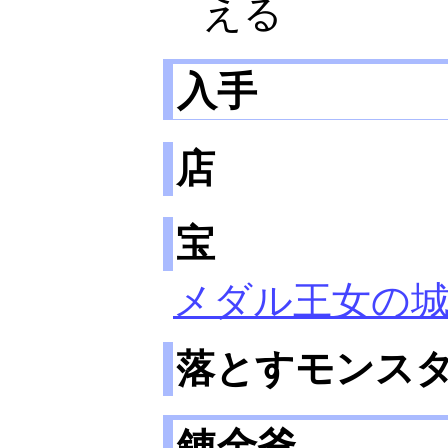
える
入手
店
宝
メダル王女の
落とすモンス
錬金釜