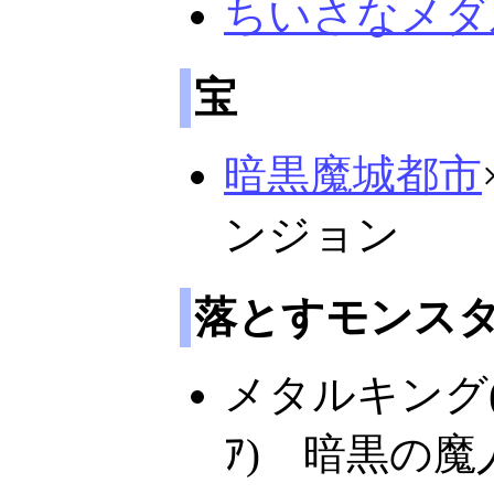
ちいさなメダ
宝
暗黒魔城都市
ンジョン
落とすモンス
メタルキング(
ｱ) 暗黒の魔