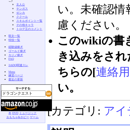
こ)
主人公
い。未確認情
ヤンガス
ゼシカ
ククール
慮ください。
スキルポイント一覧
その他キャラ
トロデ王のコメント
呪文一覧
このwikiの
特技一覧
経験値稼ぎ
ゴールド稼ぎ
き込みをされ
カジノ稼ぎ
FAQ
2chDQ関連スレ
ちらの[
連絡用
Menu
練習ページ
最近の更新
い。
サーチする:
[カテゴリ:
アイ
本
DVD
ミュージック
おもちゃ&ホビー
ゲーム