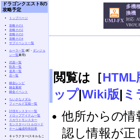
ドラゴンクエスト8の
多機
攻略予定
換機
トップページ
対応: AT
UMJ-FX
VBOY,
攻略その1
攻略その2
攻略その3
攻略その4
サブイベント一覧
ルーラ一覧
(町・
ダンジョ
ン一覧
兼用)
武器一覧
防具一覧
道具一覧
閲覧は［
HTML
店一覧
錬金レシピ
錬金素材
ップ
|
Wiki版
|
ミ
錬金イベント
ちいさなメダル
フィールド宝箱一覧
討伐モンスター一覧
他所からの情
ドロップアイテム一覧
スカウトモンスター
モンスターバトルロード
認し情報が正
チーム編成特殊効果
キャラクター(スキルもこ