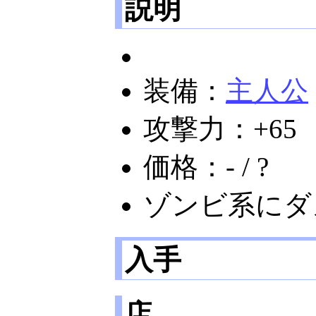
説明
装備：
主人公
攻撃力：+65
価格：- / ?
ゾンビ系にダ
入手
店