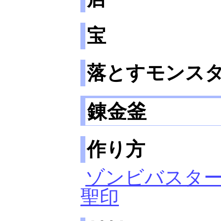
宝
落とすモンス
錬金釜
作り方
ゾンビバスタ
聖印