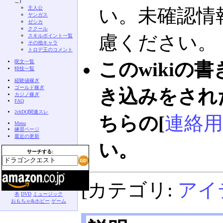
こ)
主人公
い。未確認情
ヤンガス
ゼシカ
ククール
慮ください。
スキルポイント一覧
その他キャラ
トロデ王のコメント
呪文一覧
このwikiの
特技一覧
経験値稼ぎ
ゴールド稼ぎ
き込みをされ
カジノ稼ぎ
FAQ
2chDQ関連スレ
ちらの[
連絡用
Menu
練習ページ
最近の更新
い。
サーチする:
[カテゴリ:
アイ
本
DVD
ミュージック
おもちゃ&ホビー
ゲーム