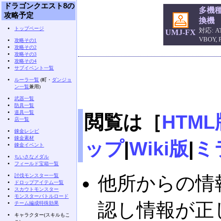
ドラゴンクエスト8の
多機
攻略予定
換機
トップページ
対応: AT
UMJ-FX
VBOY,
攻略その1
攻略その2
攻略その3
攻略その4
サブイベント一覧
ルーラ一覧
(町・
ダンジョ
ン一覧
兼用)
武器一覧
防具一覧
道具一覧
閲覧は［
HTML
店一覧
錬金レシピ
錬金素材
ップ
|
Wiki版
|
ミ
錬金イベント
ちいさなメダル
フィールド宝箱一覧
討伐モンスター一覧
他所からの情
ドロップアイテム一覧
スカウトモンスター
モンスターバトルロード
認し情報が正
チーム編成特殊効果
キャラクター(スキルもこ