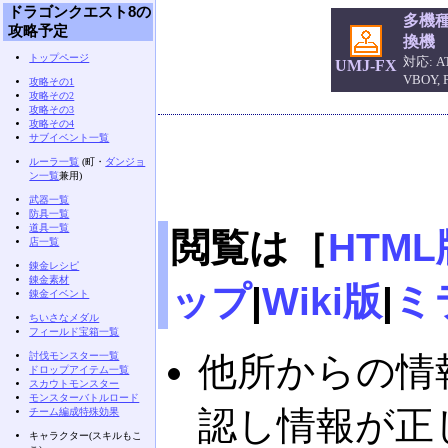
ドラゴンクエスト8の
多機
攻略予定
換機
トップページ
対応: AT
UMJ-FX
VBOY,
攻略その1
攻略その2
攻略その3
攻略その4
サブイベント一覧
ルーラ一覧
(町・
ダンジョ
ン一覧
兼用)
武器一覧
防具一覧
道具一覧
閲覧は［
HTML
店一覧
錬金レシピ
錬金素材
ップ
|
Wiki版
|
ミ
錬金イベント
ちいさなメダル
フィールド宝箱一覧
討伐モンスター一覧
他所からの情
ドロップアイテム一覧
スカウトモンスター
モンスターバトルロード
認し情報が正
チーム編成特殊効果
キャラクター(スキルもこ