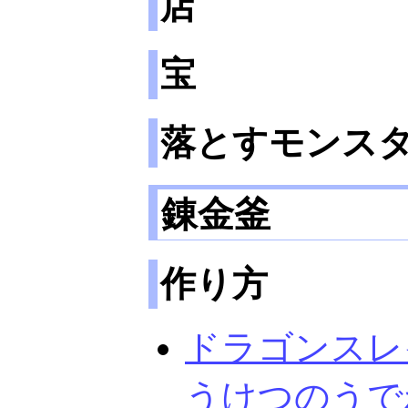
店
宝
落とすモンス
錬金釜
作り方
ドラゴンスレ
うけつのうで