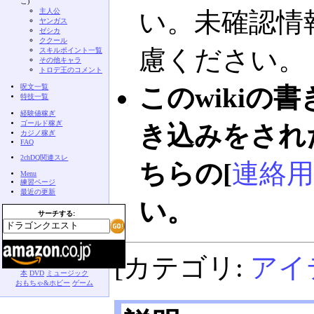
こ)
主人公
い。未確認情
ヤンガス
ゼシカ
ククール
慮ください。
スキルポイント一覧
その他キャラ
トロデ王のコメント
呪文一覧
このwikiの
特技一覧
経験値稼ぎ
ゴールド稼ぎ
き込みをされ
カジノ稼ぎ
FAQ
2chDQ関連スレ
ちらの[
連絡用
Menu
練習ページ
最近の更新
い。
サーチする:
[カテゴリ:
アイ
本
DVD
ミュージック
おもちゃ&ホビー
ゲーム