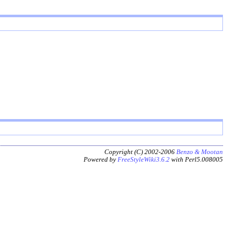
Copyright (C) 2002-2006
Benzo & Mootan
Powered by
FreeStyleWiki3.6.2
with Perl5.008005