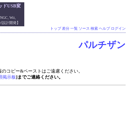
ドUSB変
NGC, Wii,
管理人が設計開発】
トップ
差分
一覧
ソース
検索
ヘルプ
ログイン
パルチザン
報のコピー&ペーストはご遠慮ください。
用掲示板
]までご連絡ください。