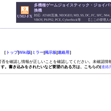
多機種ゲームジョイスティック・ジョイパッ
換機
対応: ATARI互換, NEOGEO, MD, SS, DC, FC, SFC, N64, 
UMJ-FX
VBOY, PS/PS2, PCE, CyberStick等 【ここの
。［
トップ
|
Wiki版
|
ミラー
|
掲示板
|
連絡用
］
可否を確認し情報が正しいことを確認してください。未確認情
います。書き込みをされたいなど要望のある方は、こちらの[
連絡