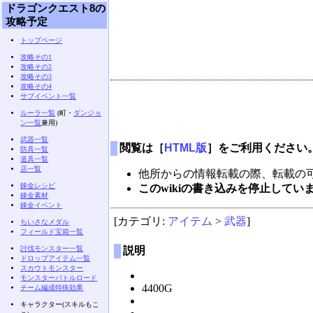
ドラゴンクエスト8の
攻略予定
トップページ
攻略その1
攻略その2
攻略その3
攻略その4
サブイベント一覧
ルーラ一覧
(町・
ダンジョ
ン一覧
兼用)
武器一覧
閲覧は［
HTML版
］をご利用ください
防具一覧
道具一覧
店一覧
他所からの情報転載の際、転載の
錬金レシピ
このwikiの書き込みを停止して
錬金素材
錬金イベント
[カテゴリ:
アイテム
>
武器
]
ちいさなメダル
フィールド宝箱一覧
討伐モンスター一覧
説明
ドロップアイテム一覧
スカウトモンスター
モンスターバトルロード
4400G
チーム編成特殊効果
キャラクター(スキルもこ