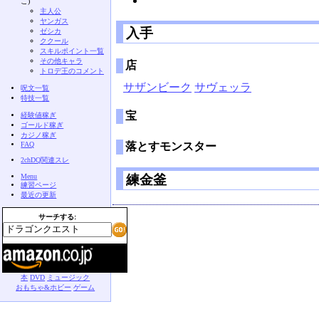
こ)
主人公
ヤンガス
入手
ゼシカ
ククール
スキルポイント一覧
その他キャラ
店
トロデ王のコメント
サザンビーク
サヴェッラ
呪文一覧
特技一覧
宝
経験値稼ぎ
ゴールド稼ぎ
カジノ稼ぎ
FAQ
落とすモンスター
2chDQ関連スレ
Menu
練金釜
練習ページ
最近の更新
サーチする:
本
DVD
ミュージック
おもちゃ&ホビー
ゲーム