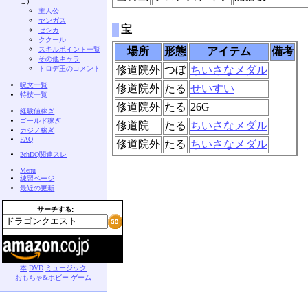
こ)
主人公
ヤンガス
宝
ゼシカ
ククール
スキルポイント一覧
場所
形態
アイテム
備考
その他キャラ
修道院外
つぼ
ちいさなメダル
トロデ王のコメント
呪文一覧
修道院外
たる
せいすい
特技一覧
修道院外
たる
26G
経験値稼ぎ
ゴールド稼ぎ
修道院
たる
ちいさなメダル
カジノ稼ぎ
FAQ
修道院外
たる
ちいさなメダル
2chDQ関連スレ
Menu
練習ページ
最近の更新
サーチする:
本
DVD
ミュージック
おもちゃ&ホビー
ゲーム