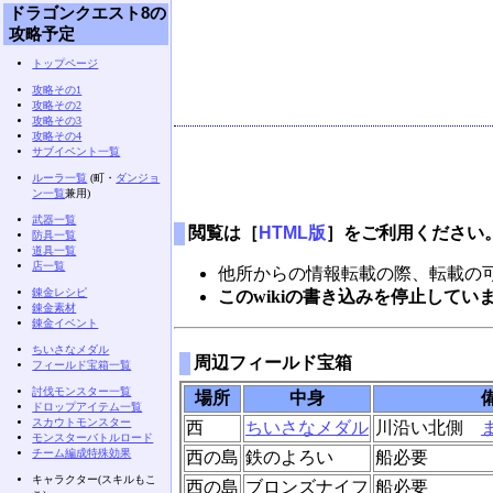
ドラゴンクエスト8の
攻略予定
トップページ
攻略その1
攻略その2
攻略その3
攻略その4
サブイベント一覧
ルーラ一覧
(町・
ダンジョ
ン一覧
兼用)
武器一覧
閲覧は［
HTML版
］をご利用ください
防具一覧
道具一覧
店一覧
他所からの情報転載の際、転載の
錬金レシピ
このwikiの書き込みを停止して
錬金素材
錬金イベント
ちいさなメダル
周辺フィールド宝箱
フィールド宝箱一覧
討伐モンスター一覧
場所
中身
ドロップアイテム一覧
スカウトモンスター
西
ちいさなメダル
川沿い北側
モンスターバトルロード
チーム編成特殊効果
西の島
鉄のよろい
船必要
キャラクター(スキルもこ
西の島
ブロンズナイフ
船必要