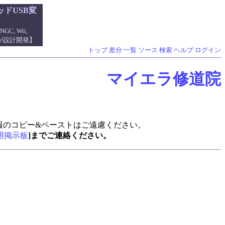
ドUSB変
NGC, Wii,
管理人が設計開発】
トップ
差分
一覧
ソース
検索
ヘルプ
ログイン
マイエラ修道院
報のコピー&ペーストはご遠慮ください。
用掲示板
]までご連絡ください。