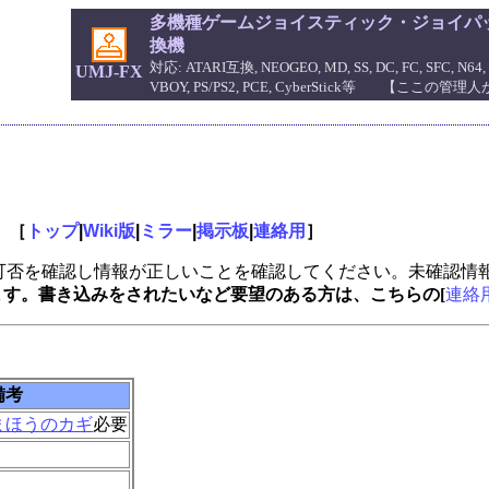
多機種ゲームジョイスティック・ジョイパッ
換機
対応: ATARI互換, NEOGEO, MD, SS, DC, FC, SFC, N64, 
UMJ-FX
VBOY, PS/PS2, PCE, CyberStick等 【ここの
。［
トップ
|
Wiki版
|
ミラー
|
掲示板
|
連絡用
］
可否を確認し情報が正しいことを確認してください。未確認情
います。書き込みをされたいなど要望のある方は、こちらの[
連絡
備考
まほうのカギ
必要