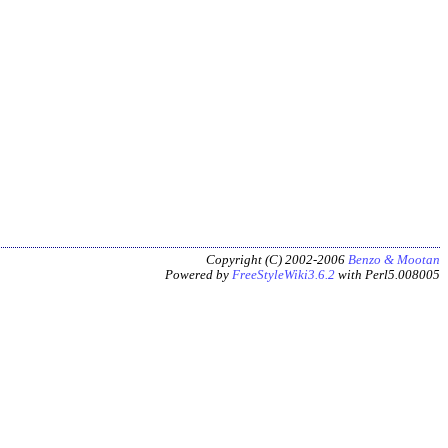
Copyright (C) 2002-2006
Benzo & Mootan
Powered by
FreeStyleWiki3.6.2
with Perl5.008005