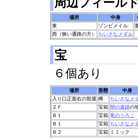
周辺フィール
場所
中身
東
ゾンビメイル
西（狭い通路の方）
ちいさなメダル
宝
６個あり
場所
形態
中身
入り口正面右の部屋
樽
ちいさなメ
２Ｆ
宝箱
闇の遺跡
の
Ｂ１
宝箱
竜のうろこ
Ｂ１
宝箱
ちいさなメ
Ｂ２
宝箱
ミミック