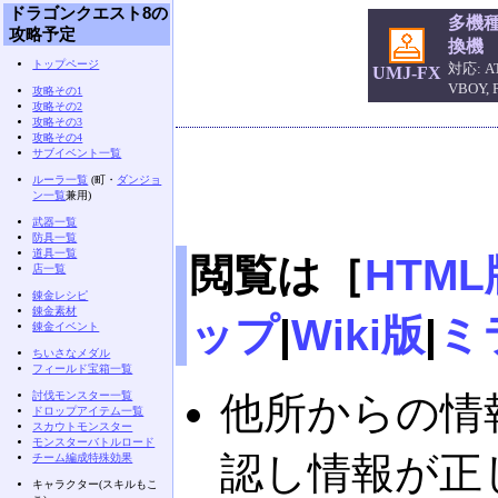
ドラゴンクエスト8の
多機
攻略予定
換機
トップページ
対応: AT
UMJ-FX
VBOY,
攻略その1
攻略その2
攻略その3
攻略その4
サブイベント一覧
ルーラ一覧
(町・
ダンジョ
ン一覧
兼用)
武器一覧
防具一覧
道具一覧
閲覧は［
HTML
店一覧
錬金レシピ
錬金素材
ップ
|
Wiki版
|
ミ
錬金イベント
ちいさなメダル
フィールド宝箱一覧
討伐モンスター一覧
他所からの情
ドロップアイテム一覧
スカウトモンスター
モンスターバトルロード
認し情報が正
チーム編成特殊効果
キャラクター(スキルもこ