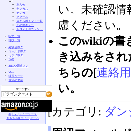
こ)
主人公
い。未確認情
ヤンガス
ゼシカ
ククール
慮ください。
スキルポイント一覧
その他キャラ
トロデ王のコメント
呪文一覧
このwikiの
特技一覧
経験値稼ぎ
ゴールド稼ぎ
き込みをされ
カジノ稼ぎ
FAQ
2chDQ関連スレ
ちらの[
連絡用
Menu
練習ページ
最近の更新
い。
サーチする:
[カテゴリ:
ダン
本
DVD
ミュージック
おもちゃ&ホビー
ゲーム