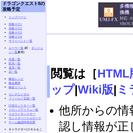
ドラゴンクエスト8の
多機
攻略予定
換機
トップページ
対応: AT
UMJ-FX
VBOY,
攻略その1
攻略その2
攻略その3
攻略その4
サブイベント一覧
ルーラ一覧
(町・
ダンジョ
ン一覧
兼用)
武器一覧
防具一覧
道具一覧
閲覧は［
HTML
店一覧
錬金レシピ
錬金素材
ップ
|
Wiki版
|
ミ
錬金イベント
ちいさなメダル
フィールド宝箱一覧
討伐モンスター一覧
他所からの情
ドロップアイテム一覧
スカウトモンスター
モンスターバトルロード
認し情報が正
チーム編成特殊効果
キャラクター(スキルもこ