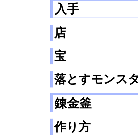
入手
店
宝
落とすモンス
錬金釜
作り方