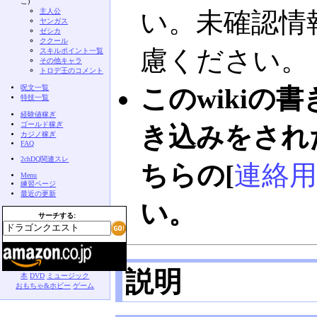
こ)
主人公
い。未確認情
ヤンガス
ゼシカ
ククール
慮ください。
スキルポイント一覧
その他キャラ
トロデ王のコメント
呪文一覧
このwikiの
特技一覧
経験値稼ぎ
ゴールド稼ぎ
き込みをされ
カジノ稼ぎ
FAQ
2chDQ関連スレ
ちらの[
連絡用
Menu
練習ページ
最近の更新
い。
サーチする:
説明
本
DVD
ミュージック
おもちゃ&ホビー
ゲーム