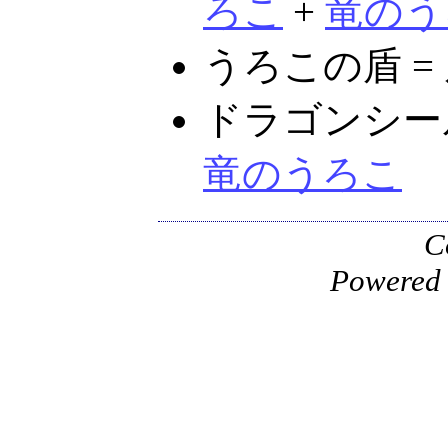
ろこ
+
竜のう
うろこの盾 =
ドラゴンシール
竜のうろこ
C
Powered