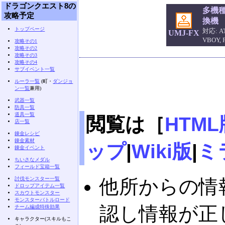
ドラゴンクエスト8の
多機
攻略予定
換機
トップページ
対応: AT
UMJ-FX
VBOY,
攻略その1
攻略その2
攻略その3
攻略その4
サブイベント一覧
ルーラ一覧
(町・
ダンジョ
ン一覧
兼用)
武器一覧
防具一覧
道具一覧
閲覧は［
HTML
店一覧
錬金レシピ
錬金素材
ップ
|
Wiki版
|
ミ
錬金イベント
ちいさなメダル
フィールド宝箱一覧
討伐モンスター一覧
他所からの情
ドロップアイテム一覧
スカウトモンスター
モンスターバトルロード
認し情報が正
チーム編成特殊効果
キャラクター(スキルもこ