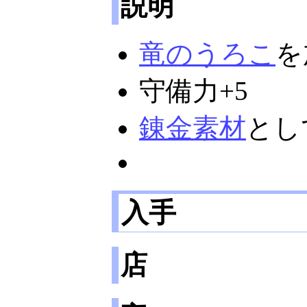
説明
竜のうろこ
を
守備力+5
錬金素材
とし
入手
店