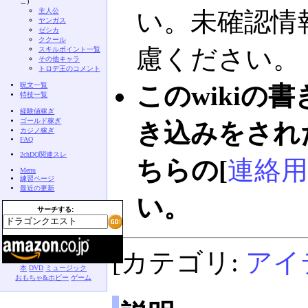
こ)
主人公
い。未確認情
ヤンガス
ゼシカ
ククール
慮ください。
スキルポイント一覧
その他キャラ
トロデ王のコメント
呪文一覧
このwikiの
特技一覧
経験値稼ぎ
ゴールド稼ぎ
き込みをされ
カジノ稼ぎ
FAQ
2chDQ関連スレ
ちらの[
連絡用
Menu
練習ページ
最近の更新
い。
サーチする:
[カテゴリ:
アイ
本
DVD
ミュージック
おもちゃ&ホビー
ゲーム