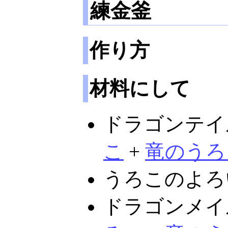
練金釜
作り方
材料にして
ドラゴンテイ
こ
+
竜のうろ
うろこのよろ
ドラゴンメイル