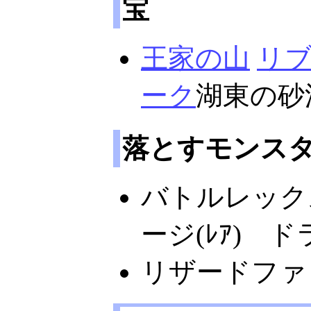
宝
王家の山
リ
ーク
湖東の砂
落とすモンス
バトルレック
ージ(ﾚｱ) 
リザードファ