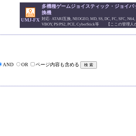
多機種ゲームジョイスティック・ジョイパッ
換機
対応: ATARI互換, NEOGEO, MD, SS, DC, FC, SFC, N64, 
UMJ-FX
VBOY, PS/PS2, PCE, CyberStick等 【ここの
AND
OR
ページ内容も含める