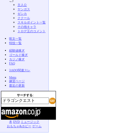
こ)
主人公
ヤンガス
ゼシカ
ククール
スキルポイント一覧
その他キャラ
トロデ王のコメント
呪文一覧
特技一覧
経験値稼ぎ
ゴールド稼ぎ
カジノ稼ぎ
FAQ
2chDQ関連スレ
Menu
練習ページ
最近の更新
サーチする:
本
DVD
ミュージック
おもちゃ&ホビー
ゲーム