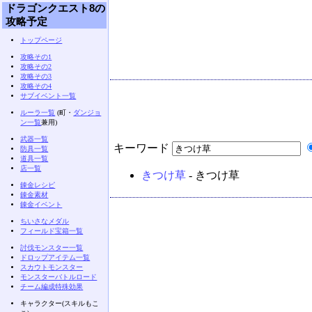
ドラゴンクエスト8の
攻略予定
トップページ
攻略その1
攻略その2
攻略その3
攻略その4
サブイベント一覧
ルーラ一覧
(町・
ダンジョ
ン一覧
兼用)
武器一覧
キーワード
防具一覧
道具一覧
店一覧
きつけ草
- きつけ草
錬金レシピ
錬金素材
錬金イベント
ちいさなメダル
フィールド宝箱一覧
討伐モンスター一覧
ドロップアイテム一覧
スカウトモンスター
モンスターバトルロード
チーム編成特殊効果
キャラクター(スキルもこ