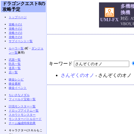
ドラゴンクエスト8の
多機
攻略予定
換機
トップページ
対応: AT
UMJ-FX
VBOY,
攻略その1
攻略その2
攻略その3
攻略その4
サブイベント一覧
ルーラ一覧
(町・
ダンジョ
ン一覧
兼用)
武器一覧
キーワード
防具一覧
道具一覧
店一覧
さんぞくのオノ
- さんぞくのオノ
錬金レシピ
錬金素材
錬金イベント
ちいさなメダル
フィールド宝箱一覧
討伐モンスター一覧
ドロップアイテム一覧
スカウトモンスター
モンスターバトルロード
チーム編成特殊効果
キャラクター(スキルもこ