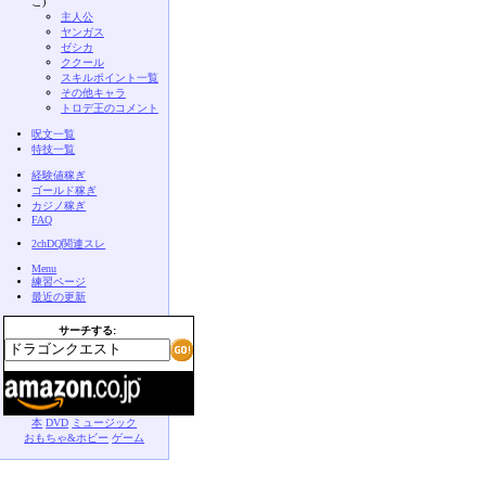
こ)
主人公
ヤンガス
ゼシカ
ククール
スキルポイント一覧
その他キャラ
トロデ王のコメント
呪文一覧
特技一覧
経験値稼ぎ
ゴールド稼ぎ
カジノ稼ぎ
FAQ
2chDQ関連スレ
Menu
練習ページ
最近の更新
サーチする:
本
DVD
ミュージック
おもちゃ&ホビー
ゲーム