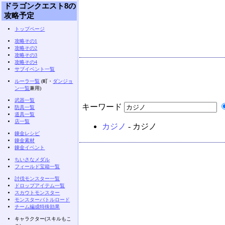
ドラゴンクエスト8の
攻略予定
トップページ
攻略その1
攻略その2
攻略その3
攻略その4
サブイベント一覧
ルーラ一覧
(町・
ダンジョ
ン一覧
兼用)
武器一覧
キーワード
防具一覧
道具一覧
店一覧
カジノ
- カジノ
錬金レシピ
錬金素材
錬金イベント
ちいさなメダル
フィールド宝箱一覧
討伐モンスター一覧
ドロップアイテム一覧
スカウトモンスター
モンスターバトルロード
チーム編成特殊効果
キャラクター(スキルもこ