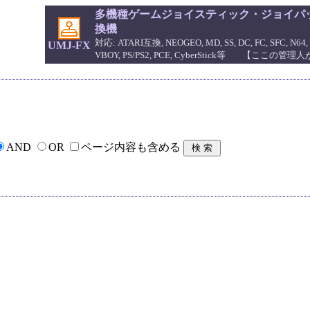
多機種ゲームジョイスティック・ジョイパッ
換機
対応: ATARI互換, NEOGEO, MD, SS, DC, FC, SFC, N64, 
UMJ-FX
VBOY, PS/PS2, PCE, CyberStick等 【ここの
AND
OR
ページ内容も含める