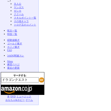
こ)
主人公
ヤンガス
ゼシカ
ククール
スキルポイント一覧
その他キャラ
トロデ王のコメント
呪文一覧
特技一覧
経験値稼ぎ
ゴールド稼ぎ
カジノ稼ぎ
FAQ
2chDQ関連スレ
Menu
練習ページ
最近の更新
サーチする:
本
DVD
ミュージック
おもちゃ&ホビー
ゲーム