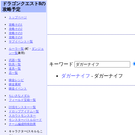
ドラゴンクエスト8の
攻略予定
トップページ
攻略その1
攻略その2
攻略その3
攻略その4
サブイベント一覧
ルーラ一覧
(町・
ダンジョ
ン一覧
兼用)
武器一覧
キーワード
防具一覧
道具一覧
店一覧
ダガーナイフ
- ダガーナイフ
錬金レシピ
錬金素材
錬金イベント
ちいさなメダル
フィールド宝箱一覧
討伐モンスター一覧
ドロップアイテム一覧
スカウトモンスター
モンスターバトルロード
チーム編成特殊効果
キャラクター(スキルもこ