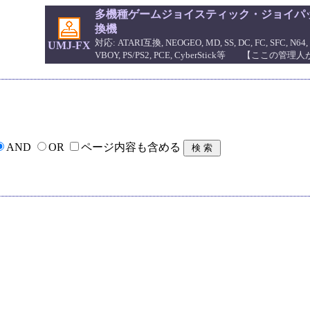
多機種ゲームジョイスティック・ジョイパッ
換機
対応: ATARI互換, NEOGEO, MD, SS, DC, FC, SFC, N64, 
UMJ-FX
VBOY, PS/PS2, PCE, CyberStick等 【ここの
AND
OR
ページ内容も含める