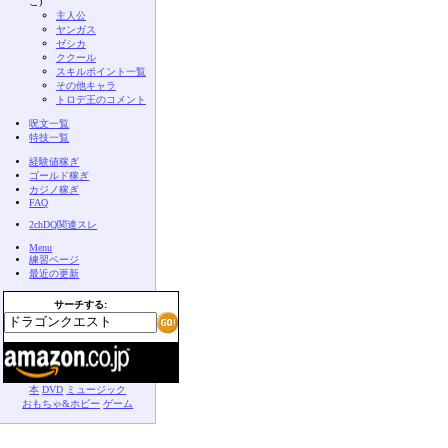
こ)
主人公
ヤンガス
ゼシカ
ククール
スキルポイント一覧
その他キャラ
トロデ王のコメント
呪文一覧
特技一覧
経験値稼ぎ
ゴールド稼ぎ
カジノ稼ぎ
FAQ
2chDQ関連スレ
Menu
練習ページ
最近の更新
サーチする:
本
DVD
ミュージック
おもちゃ&ホビー
ゲーム