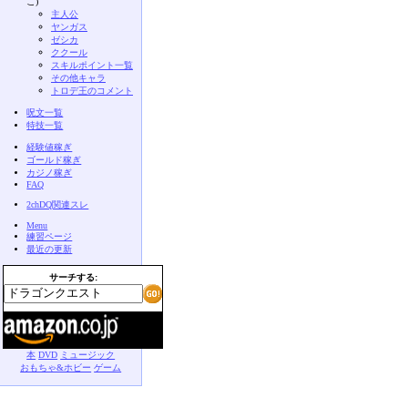
こ)
主人公
ヤンガス
ゼシカ
ククール
スキルポイント一覧
その他キャラ
トロデ王のコメント
呪文一覧
特技一覧
経験値稼ぎ
ゴールド稼ぎ
カジノ稼ぎ
FAQ
2chDQ関連スレ
Menu
練習ページ
最近の更新
サーチする:
本
DVD
ミュージック
おもちゃ&ホビー
ゲーム