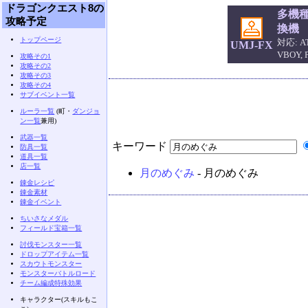
ドラゴンクエスト8の
多機
攻略予定
換機
トップページ
対応: AT
UMJ-FX
VBOY,
攻略その1
攻略その2
攻略その3
攻略その4
サブイベント一覧
ルーラ一覧
(町・
ダンジョ
ン一覧
兼用)
武器一覧
キーワード
防具一覧
道具一覧
店一覧
月のめぐみ
- 月のめぐみ
錬金レシピ
錬金素材
錬金イベント
ちいさなメダル
フィールド宝箱一覧
討伐モンスター一覧
ドロップアイテム一覧
スカウトモンスター
モンスターバトルロード
チーム編成特殊効果
キャラクター(スキルもこ