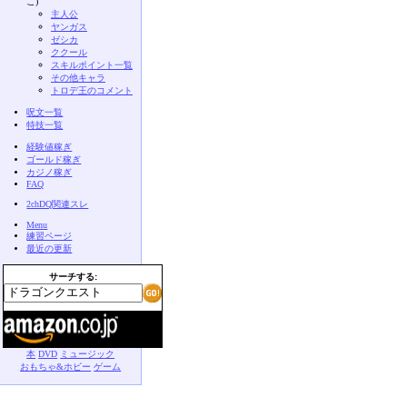
こ)
主人公
ヤンガス
ゼシカ
ククール
スキルポイント一覧
その他キャラ
トロデ王のコメント
呪文一覧
特技一覧
経験値稼ぎ
ゴールド稼ぎ
カジノ稼ぎ
FAQ
2chDQ関連スレ
Menu
練習ページ
最近の更新
サーチする:
本
DVD
ミュージック
おもちゃ&ホビー
ゲーム