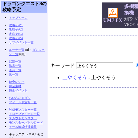
ドラゴンクエスト8の
多機
攻略予定
換機
トップページ
対応: AT
UMJ-FX
VBOY,
攻略その1
攻略その2
攻略その3
攻略その4
サブイベント一覧
ルーラ一覧
(町・
ダンジョ
ン一覧
兼用)
武器一覧
キーワード
防具一覧
道具一覧
店一覧
上やくそう
- 上やくそう
錬金レシピ
錬金素材
錬金イベント
ちいさなメダル
フィールド宝箱一覧
討伐モンスター一覧
ドロップアイテム一覧
スカウトモンスター
モンスターバトルロード
チーム編成特殊効果
キャラクター(スキルもこ