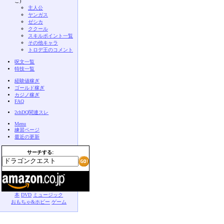
こ)
主人公
ヤンガス
ゼシカ
ククール
スキルポイント一覧
その他キャラ
トロデ王のコメント
呪文一覧
特技一覧
経験値稼ぎ
ゴールド稼ぎ
カジノ稼ぎ
FAQ
2chDQ関連スレ
Menu
練習ページ
最近の更新
サーチする:
本
DVD
ミュージック
おもちゃ&ホビー
ゲーム