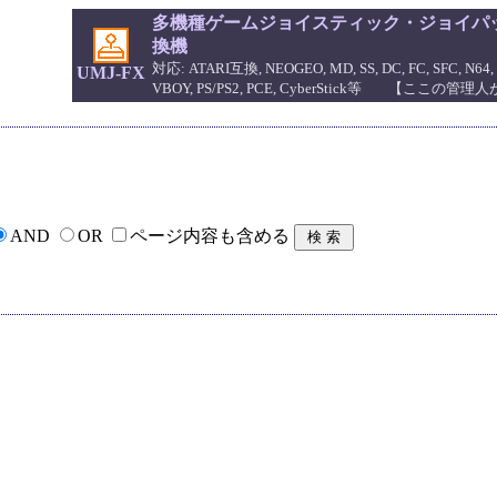
多機種ゲームジョイスティック・ジョイパッ
換機
対応: ATARI互換, NEOGEO, MD, SS, DC, FC, SFC, N64, 
UMJ-FX
VBOY, PS/PS2, PCE, CyberStick等 【ここの
AND
OR
ページ内容も含める