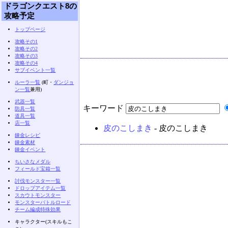
ドラゴンクエスト8の
攻略予定
トップページ
攻略その1
攻略その2
攻略その3
攻略その4
サブイベント一覧
ルーラ一覧
(町・
ダンジョ
ン一覧
兼用)
武器一覧
キーワード
防具一覧
道具一覧
店一覧
皮のこしまき
- 皮のこしまき
錬金レシピ
錬金素材
錬金イベント
ちいさなメダル
フィールド宝箱一覧
討伐モンスター一覧
ドロップアイテム一覧
スカウトモンスター
モンスターバトルロード
チーム編成特殊効果
キャラクター(スキルもこ