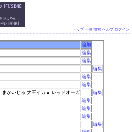
ドUSB変
NGC, Wii,
管理人が設計開発】
トップ
一覧
検索
ヘルプ
ログイン
追加
編集
編集
編集
編集
編集
 まかいじゅ 大王イカ▲ レッドオーガ
編集
編集
編集
編集
編集