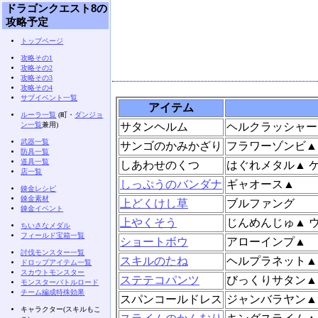
ドラゴンクエスト8の
攻略予定
トップページ
攻略その1
攻略その2
攻略その3
攻略その4
サブイベント一覧
アイテム
ルーラ一覧
(町・
ダンジョ
ン一覧
兼用)
サタンヘルム
ヘルクラッシャー
武器一覧
サンゴのかみかざり
フラワーゾンビ▲
防具一覧
道具一覧
しあわせのくつ
はぐれメタル▲ 
店一覧
しっぷうのバンダナ
ギャオース▲
錬金レシピ
錬金素材
上どくけし草
ブルファング
錬金イベント
上やくそう
じんめんじゅ▲ 
ちいさなメダル
フィールド宝箱一覧
ショートボウ
アローインプ▲
討伐モンスター一覧
スキルのたね
ヘルプラネット▲
ドロップアイテム一覧
スカウトモンスター
ステテコパンツ
びっくりサタン▲
モンスターバトルロード
チーム編成特殊効果
スパンコールドレス
ジャンバラヤン▲
キャラクター(スキルもこ