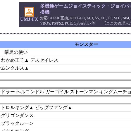
多機種ゲームジョイスティック・ジョイパッ
換機
対応: ATARI互換, NEOGEO, MD, SS, DC, FC, SFC, N64, 
UMJ-FX
VBOY, PS/PS2, PCE, CyberStick等 【ここの
モンスター
 暗黒の使い
 わかめ王子▲ デスセイレス
ケムンクルス▲
ウドラー ヘルコンドル ガーゴイル ストーンマン キングムーチョ
 トロルキング▲ ビッグファング▲
 グリゴンダンス
 ブラックルーン