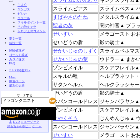
スライムのかんむり
キングスライム▲
こ)
主人公
スライムピアス
スライムベス▲ 
ヤンガス
ゼシカ
すばやさのたね
メタルスライム▲
ククール
スキルポイント一覧
聖者の灰
闇の神官▲ ブラ
その他キャラ
トロデ王のコメント
せいすい
メラゴースト お
呪文一覧
せいどうの盾
影の騎士▲
特技一覧
せかいじゅのしずく
スライムベホマズ
経験値稼ぎ
ゴールド稼ぎ
せかいじゅの葉
ウドラー▲ まか
カジノ稼ぎ
FAQ
ゾンビメイル
スケアフレイル▲
2chDQ関連スレ
スキルの種
ヘルプラネット・
Menu
練習ページ
サタンヘルム
ヘルクラッシャー
最近の更新
せいどうの盾
影の騎士▲
サーチする:
スパンコールドレス
ジャンバラヤン▲
ゾンビメイル
スケアフレイル▲
上やくそう
じんめんじゅ▲ 
本
DVD
ミュージック
スパンコールドレス
ジャンバラヤン▲
おもちゃ&ホビー
ゲーム
せいすい
メラゴースト お