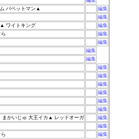
編集
ム パペットマン▲
編集
編集
▲ ワイトキング
編集
ぐら
編集
編集
編集
編集
編集
編集
編集
編集
編集
編集
 まかいじゅ 大王イカ▲ レッドオーガ
編集
編集
ぐら
編集