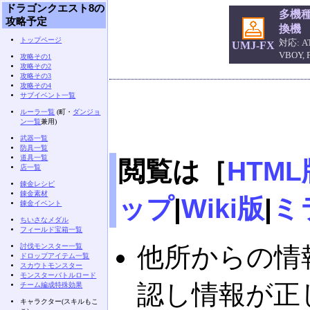
ドラゴンクエスト8の
多機
攻略予定
換機
トップページ
対応: AT
UMJ-FX
VBOY,
攻略その1
攻略その2
攻略その3
攻略その4
サブイベント一覧
ルーラ一覧
(町・
ダンジョ
ン一覧
兼用)
武器一覧
防具一覧
道具一覧
閲覧は［
HTML
店一覧
錬金レシピ
錬金素材
ップ
|
Wiki版
|
ミ
錬金イベント
ちいさなメダル
フィールド宝箱一覧
討伐モンスター一覧
他所からの情
ドロップアイテム一覧
スカウトモンスター
モンスターバトルロード
認し情報が正
チーム編成特殊効果
キャラクター(スキルもこ