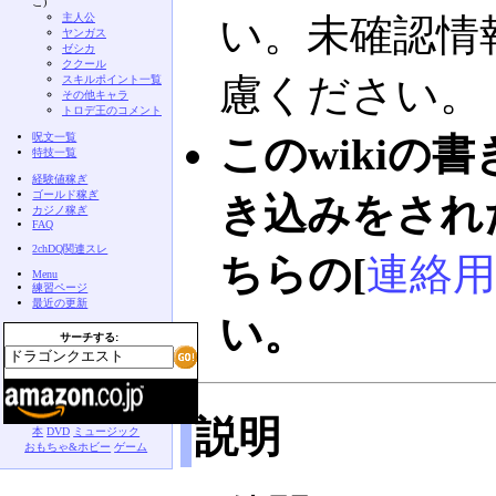
こ)
主人公
い。未確認情
ヤンガス
ゼシカ
ククール
慮ください。
スキルポイント一覧
その他キャラ
トロデ王のコメント
呪文一覧
このwikiの
特技一覧
経験値稼ぎ
ゴールド稼ぎ
き込みをされ
カジノ稼ぎ
FAQ
2chDQ関連スレ
ちらの[
連絡用
Menu
練習ページ
最近の更新
い。
サーチする:
説明
本
DVD
ミュージック
おもちゃ&ホビー
ゲーム