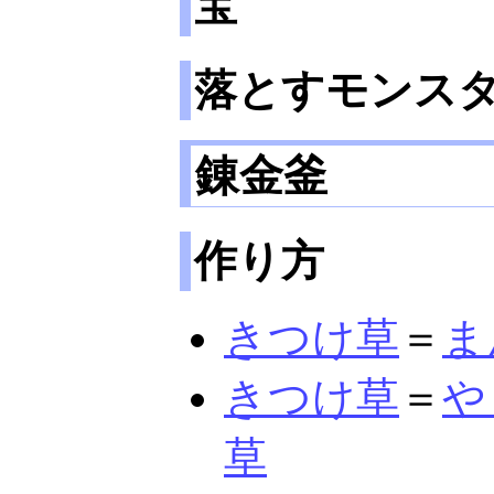
宝
落とすモンス
錬金釜
作り方
きつけ草
＝
ま
きつけ草
＝
や
草