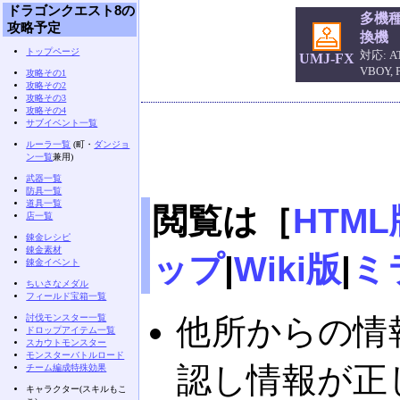
ドラゴンクエスト8の
多機
攻略予定
換機
トップページ
対応: AT
UMJ-FX
VBOY,
攻略その1
攻略その2
攻略その3
攻略その4
サブイベント一覧
ルーラ一覧
(町・
ダンジョ
ン一覧
兼用)
武器一覧
防具一覧
道具一覧
閲覧は［
HTML
店一覧
錬金レシピ
錬金素材
ップ
|
Wiki版
|
ミ
錬金イベント
ちいさなメダル
フィールド宝箱一覧
討伐モンスター一覧
他所からの情
ドロップアイテム一覧
スカウトモンスター
モンスターバトルロード
認し情報が正
チーム編成特殊効果
キャラクター(スキルもこ