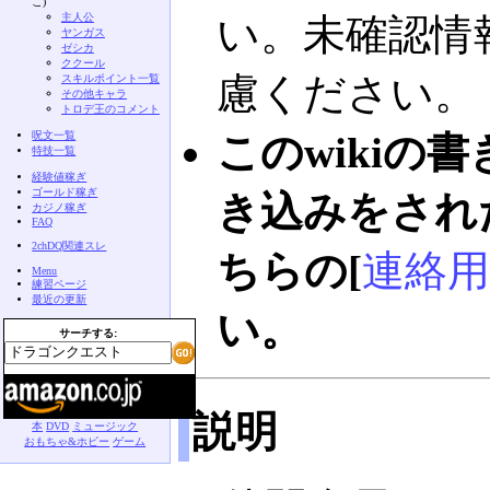
こ)
主人公
い。未確認情
ヤンガス
ゼシカ
ククール
慮ください。
スキルポイント一覧
その他キャラ
トロデ王のコメント
呪文一覧
このwikiの
特技一覧
経験値稼ぎ
ゴールド稼ぎ
き込みをされ
カジノ稼ぎ
FAQ
2chDQ関連スレ
ちらの[
連絡用
Menu
練習ページ
最近の更新
い。
サーチする:
説明
本
DVD
ミュージック
おもちゃ&ホビー
ゲーム