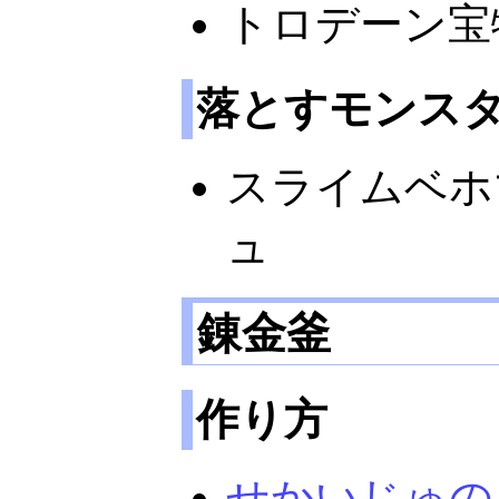
トロデーン宝
落とすモンス
スライムベホ
ュ
錬金釜
作り方
せかいじゅの