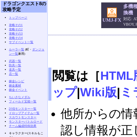
ドラゴンクエスト8の
多機
攻略予定
換機
トップページ
対応: AT
UMJ-FX
VBOY,
攻略その1
攻略その2
攻略その3
攻略その4
サブイベント一覧
ルーラ一覧
(町・
ダンジョ
ン一覧
兼用)
武器一覧
防具一覧
道具一覧
閲覧は［
HTML
店一覧
錬金レシピ
錬金素材
ップ
|
Wiki版
|
ミ
錬金イベント
ちいさなメダル
フィールド宝箱一覧
討伐モンスター一覧
他所からの情
ドロップアイテム一覧
スカウトモンスター
モンスターバトルロード
認し情報が正
チーム編成特殊効果
キャラクター(スキルもこ