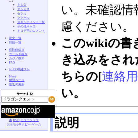
こ)
主人公
い。未確認情
ヤンガス
ゼシカ
ククール
慮ください。
スキルポイント一覧
その他キャラ
トロデ王のコメント
呪文一覧
このwikiの
特技一覧
経験値稼ぎ
ゴールド稼ぎ
き込みをされ
カジノ稼ぎ
FAQ
2chDQ関連スレ
ちらの[
連絡用
Menu
練習ページ
最近の更新
い。
サーチする:
説明
本
DVD
ミュージック
おもちゃ&ホビー
ゲーム