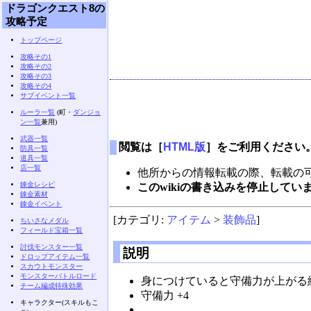
ドラゴンクエスト8の
攻略予定
トップページ
攻略その1
攻略その2
攻略その3
攻略その4
サブイベント一覧
ルーラ一覧
(町・
ダンジョ
ン一覧
兼用)
武器一覧
閲覧は［
HTML版
］をご利用ください
防具一覧
道具一覧
店一覧
他所からの情報転載の際、転載の
錬金レシピ
このwikiの書き込みを停止して
錬金素材
錬金イベント
[カテゴリ:
アイテム
>
装飾品
]
ちいさなメダル
フィールド宝箱一覧
討伐モンスター一覧
説明
ドロップアイテム一覧
スカウトモンスター
モンスターバトルロード
身につけていると守備力が上がる
チーム編成特殊効果
守備力 +4
キャラクター(スキルもこ