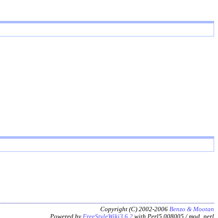
Copyright (C) 2002-2006
Benzo & Mootan
Powered by
FreeStyleWiki3.6.2
with Perl5.008005 / mod_perl