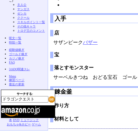
こ)
主人公
ヤンガス
ゼシカ
入手
ククール
スキルポイント一覧
その他キャラ
トロデ王のコメント
店
呪文一覧
サザンピーク
バザー
特技一覧
経験値稼ぎ
宝
ゴールド稼ぎ
カジノ稼ぎ
FAQ
落とすモンスター
2chDQ関連スレ
Menu
サーベルきつね おどる宝石 ゴール
練習ページ
最近の更新
錬金釜
サーチする:
作り方
材料として
本
DVD
ミュージック
おもちゃ&ホビー
ゲーム