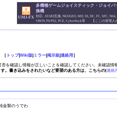
多機種ゲームジョイスティック・ジョイパッ
換機
対応: ATARI互換, NEOGEO, MD, SS, DC, FC, SFC, N64, 
UMJ-FX
VBOY, PS/PS2, PCE, CyberStick等 【ここの
。［
トップ
|
Wiki版
|
ミラー
|
掲示板
|
連絡用
］
可否を確認し情報が正しいことを確認してください。未確認情
います。書き込みをされたいなど要望のある方は、こちらの[
連絡
純金製のうでわ