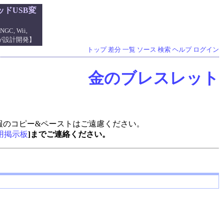
ドUSB変
NGC, Wii,
管理人が設計開発】
トップ
差分
一覧
ソース
検索
ヘルプ
ログイン
金のブレスレット
報のコピー&ペーストはご遠慮ください。
用掲示板
]までご連絡ください。