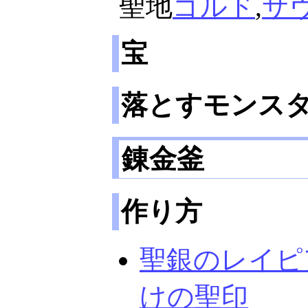
聖地
ゴルド
,
サ
宝
落とすモンス
錬金釜
作り方
聖銀のレイピ
けの聖印