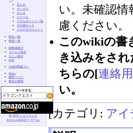
こ)
主人公
い。未確認情
ヤンガス
ゼシカ
ククール
慮ください。
スキルポイント一覧
その他キャラ
トロデ王のコメント
呪文一覧
このwikiの
特技一覧
経験値稼ぎ
ゴールド稼ぎ
き込みをされ
カジノ稼ぎ
FAQ
2chDQ関連スレ
ちらの[
連絡用
Menu
練習ページ
最近の更新
い。
サーチする:
[カテゴリ:
アイ
本
DVD
ミュージック
おもちゃ&ホビー
ゲーム