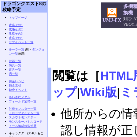
ドラゴンクエスト8の
多機
攻略予定
換機
トップページ
対応: AT
UMJ-FX
VBOY,
攻略その1
攻略その2
攻略その3
攻略その4
サブイベント一覧
ルーラ一覧
(町・
ダンジョ
ン一覧
兼用)
武器一覧
防具一覧
道具一覧
閲覧は［
HTML
店一覧
錬金レシピ
錬金素材
ップ
|
Wiki版
|
ミ
錬金イベント
ちいさなメダル
フィールド宝箱一覧
討伐モンスター一覧
他所からの情
ドロップアイテム一覧
スカウトモンスター
モンスターバトルロード
認し情報が正
チーム編成特殊効果
キャラクター(スキルもこ