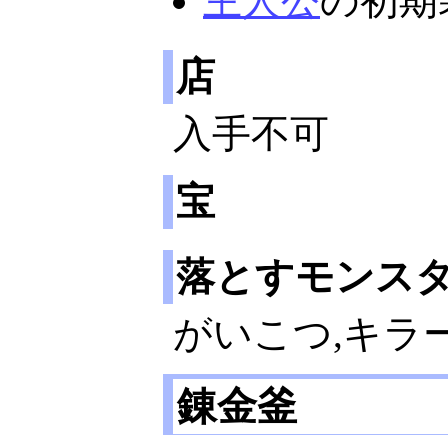
主人公
の初期
店
入手不可
宝
落とすモンス
がいこつ,キラ
錬金釜