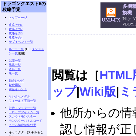
ドラゴンクエスト8の
多機
攻略予定
換機
トップページ
対応: AT
UMJ-FX
VBOY,
攻略その1
攻略その2
攻略その3
攻略その4
サブイベント一覧
ルーラ一覧
(町・
ダンジョ
ン一覧
兼用)
武器一覧
防具一覧
道具一覧
閲覧は［
HTML
店一覧
錬金レシピ
錬金素材
ップ
|
Wiki版
|
ミ
錬金イベント
ちいさなメダル
フィールド宝箱一覧
討伐モンスター一覧
他所からの情
ドロップアイテム一覧
スカウトモンスター
モンスターバトルロード
認し情報が正
チーム編成特殊効果
キャラクター(スキルもこ