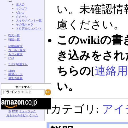
こ)
主人公
い。未確認情
ヤンガス
ゼシカ
ククール
慮ください。
スキルポイント一覧
その他キャラ
トロデ王のコメント
呪文一覧
このwikiの
特技一覧
経験値稼ぎ
ゴールド稼ぎ
き込みをされ
カジノ稼ぎ
FAQ
2chDQ関連スレ
ちらの[
連絡用
Menu
練習ページ
最近の更新
い。
サーチする:
[カテゴリ:
アイ
本
DVD
ミュージック
おもちゃ&ホビー
ゲーム