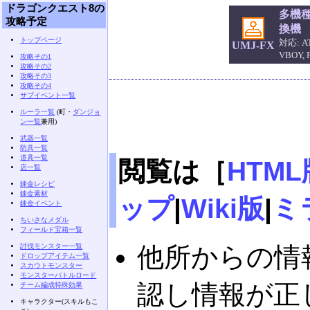
ドラゴンクエスト8の
多機
攻略予定
換機
トップページ
対応: AT
UMJ-FX
VBOY,
攻略その1
攻略その2
攻略その3
攻略その4
サブイベント一覧
ルーラ一覧
(町・
ダンジョ
ン一覧
兼用)
武器一覧
防具一覧
道具一覧
閲覧は［
HTML
店一覧
錬金レシピ
錬金素材
ップ
|
Wiki版
|
ミ
錬金イベント
ちいさなメダル
フィールド宝箱一覧
討伐モンスター一覧
他所からの情
ドロップアイテム一覧
スカウトモンスター
モンスターバトルロード
認し情報が正
チーム編成特殊効果
キャラクター(スキルもこ