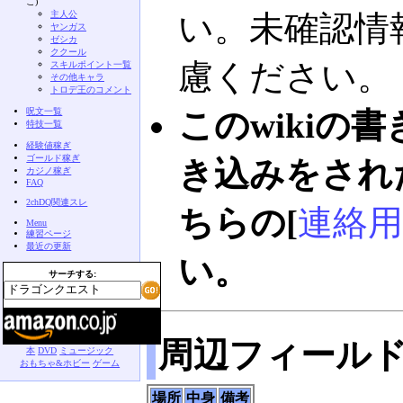
こ)
主人公
い。未確認情
ヤンガス
ゼシカ
ククール
慮ください。
スキルポイント一覧
その他キャラ
トロデ王のコメント
呪文一覧
このwikiの
特技一覧
経験値稼ぎ
ゴールド稼ぎ
き込みをされ
カジノ稼ぎ
FAQ
2chDQ関連スレ
ちらの[
連絡用
Menu
練習ページ
最近の更新
い。
サーチする:
周辺フィール
本
DVD
ミュージック
おもちゃ&ホビー
ゲーム
場所
中身
備考