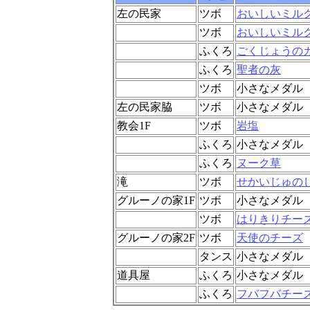
左の民家
ツボ
おいしいミル
ツボ
おいしいミル
ふくろ
ごくじょうの
ふくろ
聖者の灰
ツボ
小さなメダル
左の民家脇
ツボ
小さなメダル
教会1F
ツボ
岩塩
ふくろ
小さなメダル
ふくろ
ヌーク草
滝
ツボ
せかいじゅの
グルーノの家1F
ツボ
小さなメダル
ツボ
はりきりチー
グルーノの家2F
ツボ
天使のチーズ
タンス
小さなメダル
道具屋
ふくろ
小さなメダル
ふくろ
フバフバチー