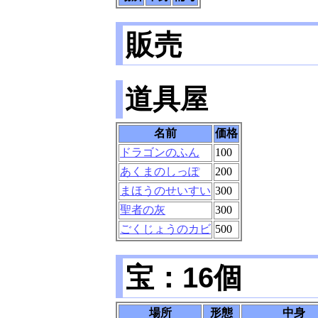
販売
道具屋
名前
価格
ドラゴンのふん
100
あくまのしっぽ
200
まほうのせいすい
300
聖者の灰
300
ごくじょうのカビ
500
宝：16個
場所
形態
中身